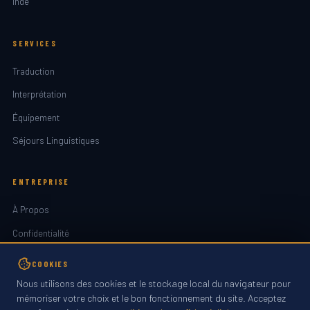
Inde
SERVICES
Traduction
Interprétation
Équipement
Séjours Linguistiques
ENTREPRISE
À Propos
Confidentialité
Contact
COOKIES
Nous utilisons des cookies et le stockage local du navigateur pour
mémoriser votre choix et le bon fonctionnement du site. Acceptez